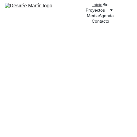
Inicio
Bio
Proyectos
Media
Agenda
Contacto
R
einter